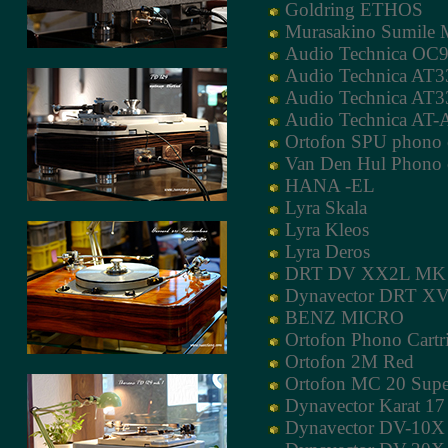
Goldring ETHOS
Murasakino Sumile
Audio Technica OC9
Audio Technica AT
Audio Technica A
Audio Technica AT
Ortofon SPU phono c
Van Den Hul Phono c
HANA -EL
Lyra Skala
Lyra Kleos
Lyra Deros
DRT DV XX2L MK 
Dynavector DRT XV
BENZ MICRO
Ortofon Phono Cartr
Ortofon 2M Red
Ortofon MC 20 Supe
Dynavector Karat 1
Dynavector DV-10X