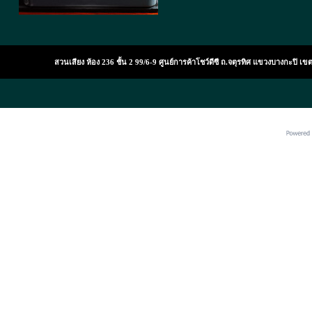
สวนเสียง ห้อง 236 ชั้น 2 99/6-9 ศูนย์การค้าโชว์ดีซี ถ.จตุรทิศ แขวงบางกะปิ