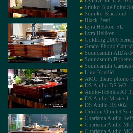
Dynavector DV-20X
Smiko Blue Point Sp
Sumiko Blackbird
Black Pearl
Lyra Helikon SL
Lyra Helikon
Goldring 2000 Serie
Grado Phono Cartrid
Soundsmith AIDA-
Soundsmith Bohem
Soundsmith Carmen
Linn Kandid
AMG thetro phono ca
DS Audio DS W2
Audio-Tchnica AT 3
DS Audio Master 1
DS Audio DS 002
Ortofon Quintet Sere
Charisma Audio Reff
Charisma Audio MC-
Charisma Audio MC-