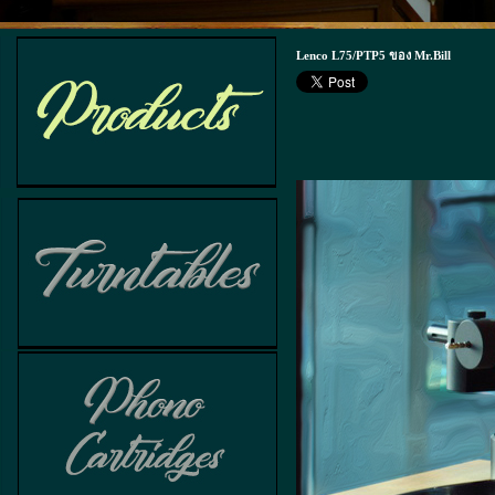
Lenco L75/PTP5 ของ Mr.Bill