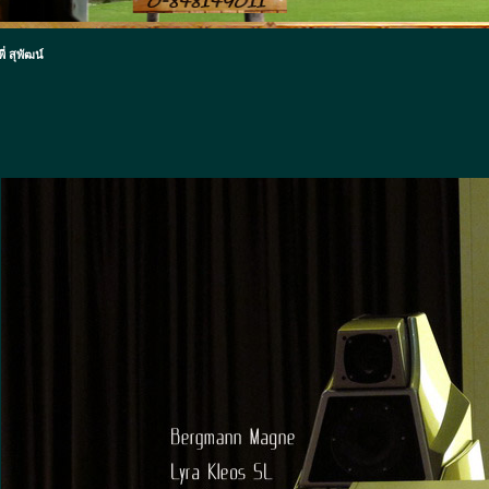
 สุพัฒน์