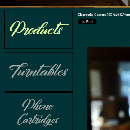
Clearaudio Concept MC ของ K.Wutt